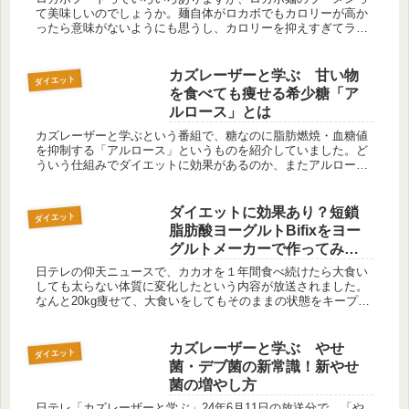
て美味しいのでしょうか。麺自体がロカボでもカロリーが高か
ったら意味がないようにも思うし、カロリーを抑えすぎてラー
メンの美味しさが再現できているのかが疑問です。ということ
でロカボ麺を調査...
カズレーザーと学ぶ 甘い物
ダイエット
を食べても痩せる希少糖「ア
ルロース」とは
カズレーザーと学ぶという番組で、糖なのに脂肪燃焼・血糖値
を抑制する「アルロース」というものを紹介していました。ど
ういう仕組みでダイエットに効果があるのか、またアルロース
は入手できるのか、などをまとめてみました。１．アルロース
の効果まとめ日テ...
ダイエットに効果あり？短鎖
ダイエット
脂肪酸ヨーグルトBifixをヨー
グルトメーカーで作ってみま
した。
日テレの仰天ニュースで、カカオを１年間食べ続けたら大食い
しても太らない体質に変化したという内容が放送されました。
なんと20kg痩せて、大食いをしてもそのままの状態をキープ！
その理由は、カカオによって増える短鎖脂肪酸の効果とのこ
と。そこで、以...
カズレーザーと学ぶ やせ
ダイエット
菌・デブ菌の新常識！新やせ
菌の増やし方
日テレ「カズレーザーと学ぶ」24年6月11日の放送分で、「や