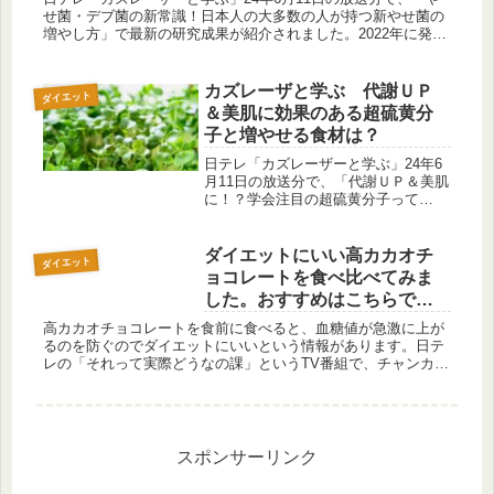
せ菌・デブ菌の新常識！日本人の大多数の人が持つ新やせ菌の
増やし方」で最新の研究成果が紹介されました。2022年に発見
された日本人に多く存在する「新やせ菌」。ある食べ物を食べ
ると効果...
カズレーザと学ぶ 代謝ＵＰ
ダイエット
＆美肌に効果のある超硫黄分
子と増やせる食材は？
日テレ「カズレーザーと学ぶ」24年6
月11日の放送分で、「代謝ＵＰ＆美肌
に！？学会注目の超硫黄分子って
何？」で最新の研究成果が紹介されま
した。昨年9月に発見されたダイエッ
ト・日焼け・シミ・シワに効果的な
ダイエットにいい高カカオチ
ダイエット
「超硫黄分子」を増やす最強食材とは
ョコレートを食べ比べてみま
何な...
した。おすすめはこちらで
す！
高カカオチョコレートを食前に食べると、血糖値が急激に上が
るのを防ぐのでダイエットにいいという情報があります。日テ
レの「それって実際どうなの課」というTV番組で、チャンカワ
イさんが実証していました。では、どんなチョコレートを食べ
れば得なのか、...
スポンサーリンク