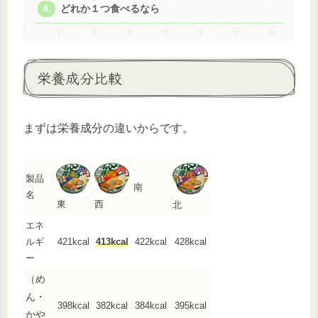
どれか１つ食べるなら
栄養成分比較
まずは栄養成分の違いからです。
製品
南
名
東
西
北
エネ
ルギ
421kcal
413kcal
422kcal
428kcal
ー
（め
ん・
398kcal
382kcal
384kcal
395kcal
かや