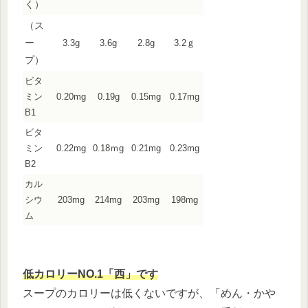
く）
（ス
ー
3.3g
3.6g
2.8g
3.2ｇ
プ）
ビタ
ミン
0.20mg
0.19g
0.15mg
0.17mg
B1
ビタ
ミン
0.22mg
0.18ｍg
0.21mg
0.23mg
B2
カル
シウ
203mg
214mg
203mg
198mg
ム
低カロリーNO.1「西」です
スープのカロリーは低くないですが、「めん・かや