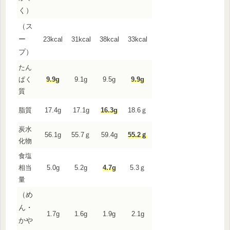
く）
（ス
ー
23kcal
31kcal
38kcal
33kcal
プ）
たん
ぱく
9.9g
9.1g
9.5g
9.9g
質
脂質
17.4g
17.1g
16.3g
18.6ｇ
炭水
56.1g
55.7ｇ
59.4g
55.2ｇ
化物
食塩
相当
5.0g
5.2g
4.7g
5.3ｇ
量
（め
ん・
1.7g
1.6g
1.9g
2.1g
かや