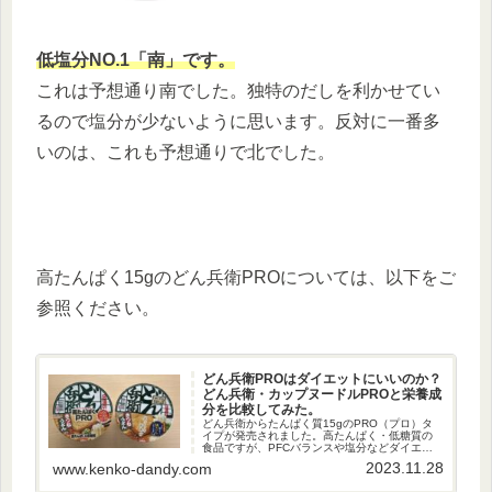
低塩分NO.1「南」です。
これは予想通り南でした。独特のだしを利かせてい
るので塩分が少ないように思います。反対に一番多
いのは、これも予想通りで北でした。
高たんぱく15gのどん兵衛PROについては、以下をご
参照ください。
どん兵衛PROはダイエットにいいのか？
どん兵衛・カップヌードルPROと栄養成
分を比較してみた。
どん兵衛からたんぱく質15gのPRO（プロ）タ
イプが発売されました。高たんぱく・低糖質の
食品ですが、PFCバランスや塩分などダイエッ
トに適しているのかを調べてみました。また、
2023.11.28
www.kenko-dandy.com
普通のどん兵衛やカップヌードルPROと比較し
て、栄養面で買うべきな...