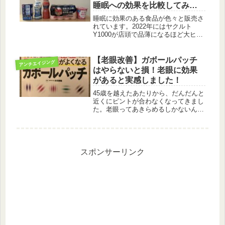
睡眠への効果を比較してみま
した。
睡眠に効果のある食品が色々と販売さ
れています。2022年にはヤクルト
Y1000が店頭で品薄になるほど大ヒッ
トしました。それを受けて各食品メー
カーが工夫を凝らした商品展開をして
います。では、どれが効果が高いので
【老眼改善】ガボールパッチ
アンチエイジング
しょうか。各社が発表しているエビ...
はやらないと損！老眼に効果
があると実感しました！
45歳を越えたあたりから、だんだんと
近くにピントが合わなくなってきまし
た。老眼ってあきらめるしかないんだ
ろうか。スマホ老眼なるものも出てき
て、若い人も他人事ではないはず。昔
スマホなんてなかったので、将来どん
な症状がでるかも不安です。そんな
時...
スポンサーリンク