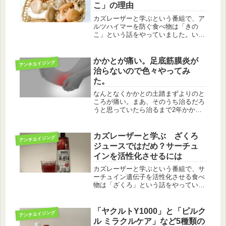
こ」の理由
カズレーザーと学ぶという番組で、ア
ルツハイマーを防ぐ食べ物は「きの
こ」という話をやっていました。いま
までアルツハイマーに効果のある食べ
物は、魚などに含まれるDHAなどだけ
だと思っていましたが、どうやらそう
かかとが痛い。足底筋膜炎が
アンチエイジング
ではないみたい。どうしてきのこがい
治らないので色々やってみ
い...
た。
なんとなくかかとの土踏まずよりのと
ころが痛い。まあ、そのうち治るだろ
うと思っていたら治るまで2年かかり
ました。とにかく健康第一の50代おじ
さんが、実際の体験から効果のあった
ものをまとめました。なかなか治らな
カズレーザーと学ぶ ざくろ
アンチエイジング
いこの怪我。何かのヒントになれば
ジュースではだめ？サーチュ
幸...
インを活性化させるには
カズレーザーと学ぶという番組で、サ
ーチュイン遺伝子を活性化させる食べ
物は「ざくろ」という話をやっていま
した。ざくろを食べるのは現実的では
ないので、ざくろジュースでもいいと
いうことでした。では、ざくろジュー
「ヤクルトY1000」と「ピルク
アンチエイジング
スって何買えばいいの？どれだけ飲め
ル ミラクルケア」など5種類の
ば...