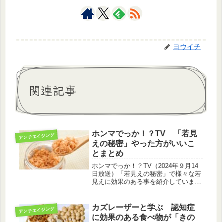
ヨウイチ
関連記事
ホンマでっか！？TV 「若見
アンチエイジング
えの秘密」やった方がいいこ
とまとめ
ホンマでっか！？TV（2024年９月14
日放送）「若見えの秘密」で様々な若
見えに効果のある事を紹介していまし
た。なにをすればいいのか、なぜその
効果が期待できるのかをまとめてみま
した。歯磨き1日に2回歯磨きをする人
カズレーザーと学ぶ 認知症
アンチエイジング
は1回の人より見た目が4歳以...
に効果のある食べ物が「きの