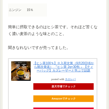
ニンジン
15％
簡単に摂取できるのはヒシ茶です。それほど苦くな
く濃い麦茶のような味とのこと。
聞きなれないですが売ってました。
【ヒシ茶100％】※入荷次第（9月20日頃か
ら順次発送） 『ヒシ茶 2g×30包 』【ティ
ーバッグ】カズレーザーと学ぶで話題
posted with
カエレバ
楽天市場でチェック
Amazonでチェック