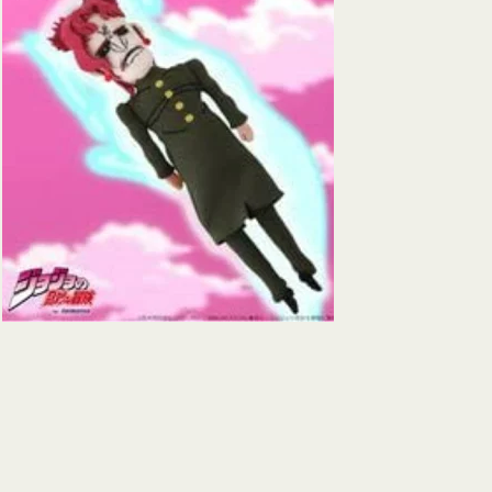
ョ
ジ
ョ
の
奇
妙
な
冒
険
魂
を
抜
か
れ
た
花
京
院
典
明
人
形
マ
ス
コ
ッ
ト
ポ
ー
チ