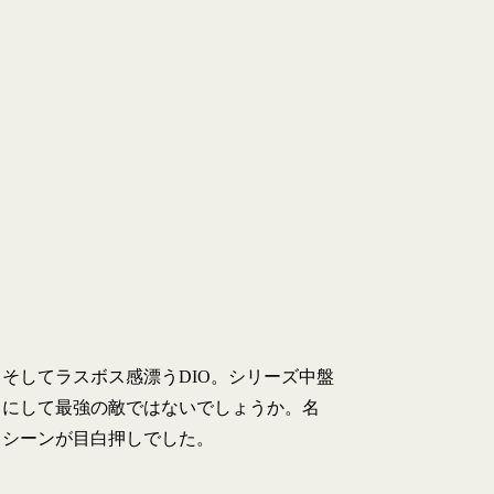
バ
ン
ダ
イ
posted
with
カ
エ
レ
バ
楽天市場でチェ
Amazonでチェ
Yahooショッ
そしてラスボス感漂うDIO。シリーズ中盤
にして最強の敵ではないでしょうか。名
シーンが目白押しでした。