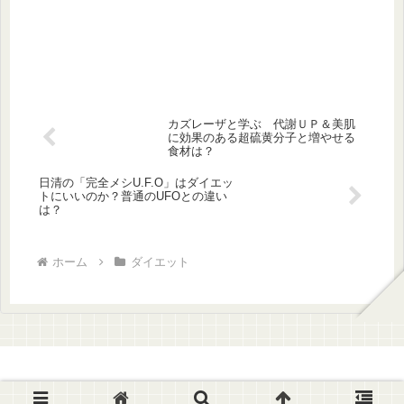
カズレーザと学ぶ 代謝ＵＰ＆美肌
に効果のある超硫黄分子と増やせる
食材は？
日清の「完全メシU.F.O」はダイエッ
トにいいのか？普通のUFOとの違い
は？
ホーム
ダイエット
© 2020 健康ダンディぶらぶらブログ.