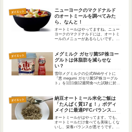
たもが2種類あります。それが、サン
トリーパーフェクトビールと麒麟一番
ニューヨークのマクドナルド
ダイエット
搾り糖質ゼロです。はっきり言って糖
のオートミールを調べてみた
質オ...
ら、なんと！
オートミールはやってますね。ニュー
ヨークのマクドナルドには、オートミ
ールのメニューがあるらしいです。さ
すが、健康意識の高いニューヨーカ
ー。いったいどんな材料でどんな味な
んだろう。調べてみました。１．オー
メグミルク ガセリ菌SP株ヨー
ダイエット
トミールが流行っている訳まずはオー
グルトは体脂肪を減らせな
トミ...
い？
雪印メグミルクの公式Webサイトに
『恵 megumi ガセリ菌SP株ヨーグル
ト』を1日1個12週間食べた試験に於い
て、内臓脂肪は低下したが体脂肪率は
低下せず若干（1％未満）増加した。
という表記をみつけました。なんと、
納豆オートミール米化ご飯は
ダイエット
体脂肪率は低下しないとの...
「たんぱく質17ｇ！」ボディ
メイクに最適PFCバランスで
す。
オートミールがはやってます。でも、
オートミールだけ食べても美味しくな
いし、栄養バランスが悪そうです。ネ
ットで納豆オートミール米化ご飯なる