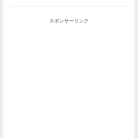
メニューを見つけました。これなら簡
単に美味しく食べられそう。ボディメ
イクの観点で栄養バランスはどうなの
か...
スポンサーリンク