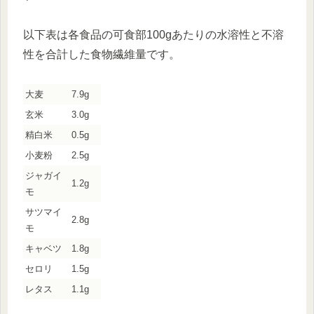
以下表は各食品の可食部100gあたりの水溶性と不溶
性を合計した食物繊維量です。
大麦
7.9g
玄米
3.0g
精白米
0.5g
小麦粉
2.5g
ジャガイ
1.2g
モ
サツマイ
2.8g
モ
キャベツ
1.8g
セロリ
1.5g
レタス
1.1g