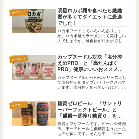
明星ロカボ麺を食べたら繊維
ダイエット
質が多くてダイエットに最適
でした！
ロカボフードっていろいろあります
が、ロカボ麺のラーメンって美味しい
のでしょうか。麺自体がロカボでもカ
ロリーが高かったら意味がないように
も思うし、カロリーを抑えすぎてラー
メンの美味しさが再現できているのか
カップヌードル対決「塩分控
ダイエット
が疑問です。ということでロカボ麺を
えめPRO」と「高たんぱく
調査...
PRO」健康にいいおススメは
どちら？
カップヌードルからPROシリーズとし
て塩分控えめタイプがリリースされて
います。塩分控えめっていうけど、ど
れほどの量が減塩されているの？味は
薄くないの？高たんぱくPROもあるけ
ど、どっちが健康にいいの？50代のお
糖質ゼロビール 「サントリ
ダイエット
じさんが食べるのには、どちらが...
ーパーフェクトビール」と
「麒麟一番搾り糖質０」を忖
度なしで比較しました。
糖質オフがブームです。ビールや発泡
酒、第三のビールも低糖質をうたった
ものが多いです。そんな中、「ビー
ル」のカテゴリーで糖質ゼロをうたっ