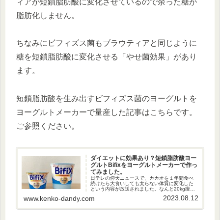
ィアが短鎖脂肪酸に変化させているので余った糖が
脂肪化しません。
ちなみにビフィズス菌もブラウティアと同じように
糖を短鎖脂肪酸に変化させる「やせ菌効果」があり
ます。
短鎖脂肪酸を生み出すビフィズス菌のヨーグルトを
ヨーグルトメーカーで量産した記事はこちらです。
ご参照ください。
ダイエットに効果あり？短鎖脂肪酸ヨー
グルトBifixをヨーグルトメーカーで作っ
てみました。
日テレの仰天ニュースで、カカオを１年間食べ
続けたら大食いしても太らない体質に変化した
という内容が放送されました。なんと20kg痩せ
て、大食いをしてもそのままの状態をキープ！
2023.08.12
www.kenko-dandy.com
その理由は、カカオによって増える短鎖脂肪酸
の効果とのこと。そこで、以...